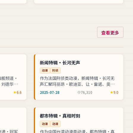
查看更多
高分
NEW
法国
NEW
新闻特辑·长河无声
动漫
刑侦
旗舰频道·
作为法国刑侦类动漫，新闻特辑·长河无
、刘德华等
声汇聚玛丽昂·歌迪亚、让·雷诺、奥黛
。跨国合作
丽·塔图等实力阵容，让-皮埃尔·热内操
6.6
2025-07-28
76,310
9.0
播，全...
刀执导。音乐盛典舞台背后灯光音响团...
独播
NEW
中国
NEW
都市特辑·真相时刻
动漫
动漫
速递·冠军
作为中国台湾动漫类动漫，都市特辑·真