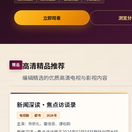
立即观看
浏览分
高清精品推荐
精选
编辑精选的优质高清电视与影视内容
每集51分钟
完结
中国
新闻深读·焦点访谈录
电视剧
都市
2024
年
主演：
热依扎、雷佳音、谭松韵
新闻深读·焦点访谈录于2024年02月04日登陆中国大陆