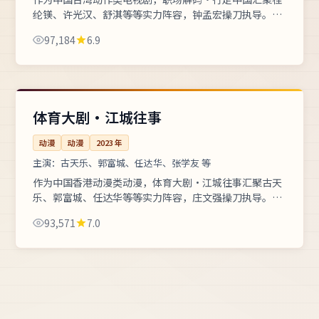
纶镁、许光汉、舒淇等等实力阵容，钟孟宏操刀执导。年
代戏以一台黑白电视见证三代人的命运起伏，全片支持高
97,184
6.9
清在线流畅播放。热门高清频...
每集52分钟
4K
中国
体育大剧·江城往事
动漫
动漫
2023
年
主演：
古天乐、郭富城、任达华、张学友 等
作为中国香港动漫类动漫，体育大剧·江城往事汇聚古天
乐、郭富城、任达华等等实力阵容，庄文强操刀执导。综
艺现场突发状况考验主持与嘉宾的专业素养，全片支持高
93,571
7.0
清在线流畅播放。画面臻彩、...