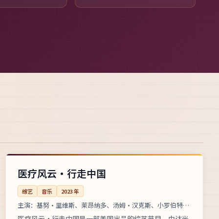
89分钟
连载中
美国
医疗风云·行走中国
综艺
音乐
2023
年
主演：
基努·里维斯、莱昂纳多、汤姆·汉克斯、小罗伯特·
唐尼 等
医疗风云·行走中国是一部美国出品的综艺节目，由达米