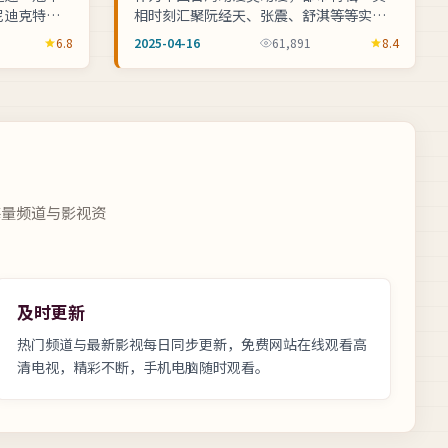
尼迪克特、
相时刻汇聚阮经天、张震、舒淇等等实力
·博伊尔操
阵容，九把刀操刀执导。综艺现场突发状
6.8
2025-04-16
61,891
8.4
国际大...
况考验主持与嘉宾的专业素养，全片支持...
海量频道与影视资
及时更新
热门频道与最新影视每日同步更新，
免费网站在线观看高
清电视
，精彩不断，手机电脑随时观看。