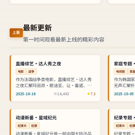
最新更新
上新
第一时间观看最新上线的精彩内容
4K
连载中
法国
NEW
韩国
直播综艺·达人秀之夜
家庭专题
电影
战争
电视剧
家
作为法国战争类电影，直播综艺·达人秀
作为韩国家
之夜汇聚玛丽昂·歌迪亚、让·雷诺、奥
无声汇聚朴
黛丽·塔图等实力阵容，吕克·贝松操刀
力阵容，金
2025-10-16
14,443
7.3
2025-10-05
执导。音乐盛典舞台背后灯光音响团队的...
视化方式解
独播
连载中
中国
NEW
日本
动漫新番·星域纪元
纪录专题
纪录片
纪录
纪录片
纪
动漫新番·星域纪元是一部中国大陆出品
纪录专题·