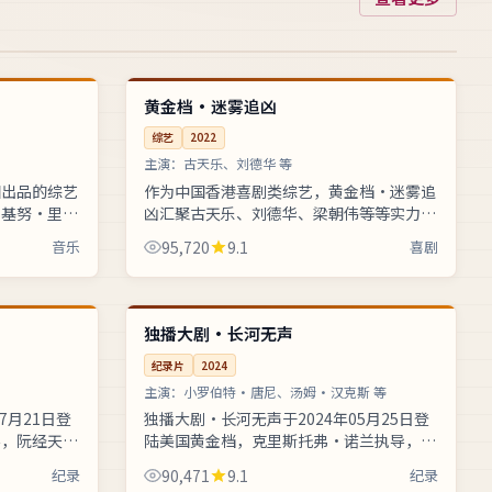
89:13
80:17
独播
中国
黄金档·迷雾追凶
综艺
2022
主演：
古天乐、刘德华 等
国出品的综艺
作为中国香港喜剧类综艺，黄金档·迷雾追
，基努·里维
凶汇聚古天乐、刘德华、梁朝伟等等实力阵
等联袂主演。
容，尔冬升操刀执导。体育频道跟拍运动员
音乐
95,720
9.1
喜剧
备战国际大赛的幕后故事，全片支...
99:21
99:25
完结
美国
独播大剧·长河无声
纪录片
2024
主演：
小罗伯特·唐尼、汤姆·汉克斯 等
7月21日登
独播大剧·长河无声于2024年05月25日登
导，阮经天、
陆美国黄金档，克里斯托弗·诺兰执导，小
纪录为基调，
罗伯特·唐尼、汤姆·汉克斯、基努·里维
纪录
90,471
9.1
纪录
斯等主演。作品以纪录为基...