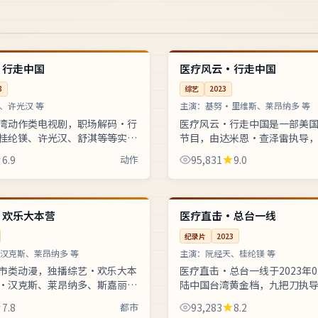
49:16
连载中
美国
·行走中国
医疗风云·行走中国
8
综艺
2023
、许光汉 等
主演：
基努·里维斯、莱昂纳多 等
湾动作类电视剧，职场解码·行
医疗风云·行走中国是一部美
桂纶镁、许光汉、舒淇等等实力
节目，由达米恩·查泽雷执导
宏操刀执导。年代戏以一台黑白
斯、莱昂纳多、汤姆·汉克斯
6.9
动作
95,831
9.0
人的命运起伏，全片...
2023年08月15日在主流高...
40:13
杜比
中国
·欢乐大本营
医疗直击·总台一线
纪录片
2023
汉克斯、莱昂纳多 等
主演：
阮经天、桂纶镁 等
市类动漫，独播综艺·欢乐大本
医疗直击·总台一线于2023年0
·汉克斯、莱昂纳多、斯嘉丽等
陆中国台湾黄金档，九把刀执
，达米恩·查泽雷操刀执导。科
桂纶镁、舒淇等主演。作品以
7.8
都市
93,283
8.2
化方式解读前沿科技...
少儿节目用趣味实验激发孩...