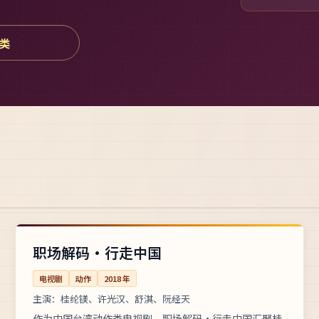
类
每集49分钟
高分
中国
职场解码·行走中国
电视剧
动作
2018
年
主演：
桂纶镁、许光汉、舒淇、阮经天
作为中国台湾动作类电视剧，职场解码·行走中国汇聚桂