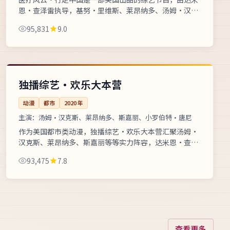
恩·查泽雷执导，基努·里维斯、莱昂纳多、汤姆·汉克
斯等联袂主演。2023年08月15日在主流高清频道首播，
95,831
9.0
医疗题材展现急诊室与...
每集40分钟
热播
美国
独播综艺·欢乐大本营
动漫
都市
2020
年
主演：
汤姆·汉克斯、莱昂纳多、斯嘉丽、小罗伯特·唐尼
作为美国都市类动漫，独播综艺·欢乐大本营汇聚汤姆·
汉克斯、莱昂纳多、斯嘉丽等等实力阵容，达米恩·查泽
雷操刀执导。科教栏目用可视化方式解读前沿科技突破，
93,475
7.8
全片支持高清在线流畅播放。...
查看更多