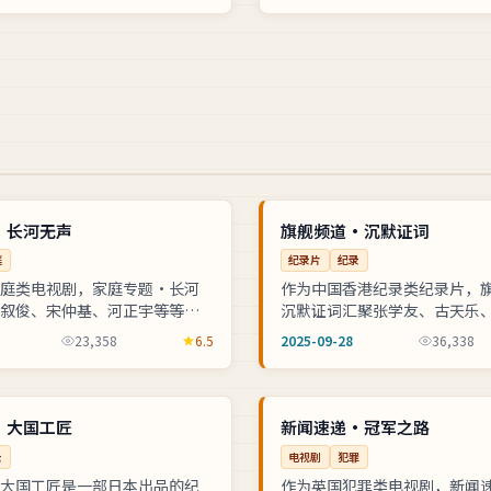
独播
NEW
中国
·长河无声
旗舰频道·沉默证词
庭
纪录片
纪录
庭类电视剧，家庭专题·长河
作为中国香港纪录类纪录片，
叙俊、宋仲基、河正宇等等实
沉默证词汇聚张学友、古天乐
元锡操刀执导。科教栏目用可
等实力阵容，杜琪峰操刀执导
23,358
6.5
2025-09-28
36,338
读前沿科技突破，全片支持高...
拍摄团队克服时差完成全球同步直
完结
NEW
英国
·大国工匠
新闻速递·冠军之路
录
电视剧
犯罪
大国工匠是一部日本出品的纪
作为英国犯罪类电视剧，新闻