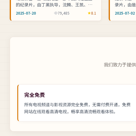
的纪录片，由丁黑执导，沈腾、王凯、章
录片，由是
子怡等联袂主演。2025年07月20日在主流
将晖、木村
2025-07-20
79,485
8.1
2025-07-02
高清频道首播，一家地方电视台...
02日在主流
我们致力于提供
完全免费
所有电视频道与影视资源完全免费，无需付费开通，
免费
网站在线观看高清电视
，畅享高清流畅观看体验。