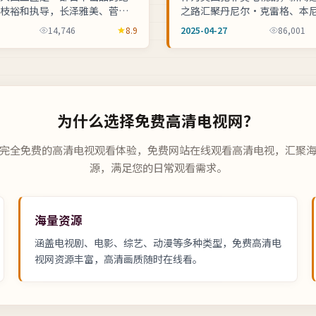
枝裕和执导，长泽雅美、菅田
之路汇聚丹尼尔·克雷格、本
拓哉等联袂主演。2025年07月
汤姆·哈迪等实力阵容，丹尼
14,746
8.9
2025-04-27
86,001
高清频道首播，法治...
刀执导。体育频道跟拍运动员备战
为什么选择
免费高清电视网
？
完全免费的高清电视观看体验，
免费网站在线观看高清电视
，汇聚
源，满足您的日常观看需求。
海量资源
涵盖电视剧、电影、综艺、动漫等多种类型，
免费高清电
视网
资源丰富，高清画质随时在线看。