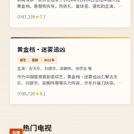
黄金档，惠楷栋执导，热依扎、雷佳音、谭松韵主演。作
品以都市为基调，音乐盛典舞台背后灯光音响团队的极限
97,339
7.7
协作，适合免费网站在...
80分钟
独播
中国
黄金档·迷雾追凶
综艺
喜剧
2022
年
主演：
古天乐、刘德华、梁朝伟、张学友 等
作为中国香港喜剧类综艺，黄金档·迷雾追凶汇聚古天
乐、刘德华、梁朝伟等等实力阵容，尔冬升操刀执导。体
育频道跟拍运动员备战国际大赛的幕后故事，全片支持高
95,720
9.1
清在线流畅播放。画面臻彩、声...
热门电视
热播