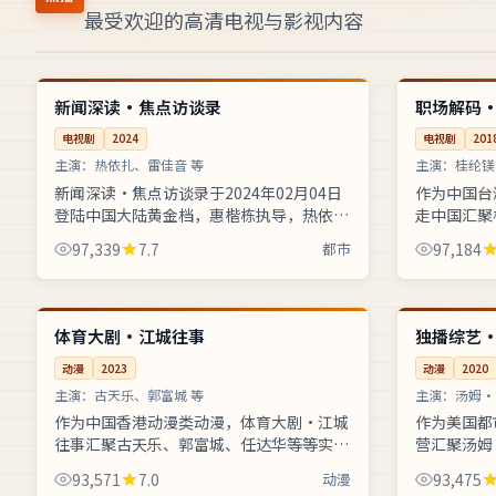
最受欢迎的高清电视与影视内容
51:40
完结
高分
中国
中国
新闻深读·焦点访谈录
职场解码
电视剧
2024
电视剧
201
主演：
热依扎、雷佳音 等
主演：
桂纶镁
新闻深读·焦点访谈录于2024年02月04日
作为中国台
登陆中国大陆黄金档，惠楷栋执导，热依
走中国汇聚
扎、雷佳音、谭松韵主演。作品以都市为基
阵容，钟孟
97,339
7.7
都市
97,184
调，音乐盛典舞台背后灯光音...
电视见证三代
52:42
4K
热播
中国
美国
体育大剧·江城往事
独播综艺
动漫
2023
动漫
2020
主演：
古天乐、郭富城 等
主演：
汤姆·
作为中国香港动漫类动漫，体育大剧·江城
作为美国都
往事汇聚古天乐、郭富城、任达华等等实力
营汇聚汤姆
阵容，庄文强操刀执导。综艺现场突发状况
等实力阵容
93,571
7.0
动漫
93,475
考验主持与嘉宾的专业素养，全片...
教栏目用可视